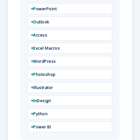
PowerPoint
Outlook
Access
Excel Macros
WordPress
Photoshop
Illustrator
InDesign
Python
Power BI