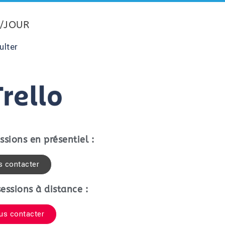
T/JOUR
ulter
ssions en présentiel :
 contacter
essions à distance :
us contacter