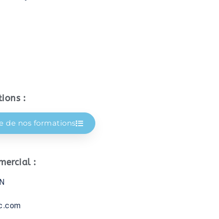
ions :
te de nos formations
ercial :
IN
c.com