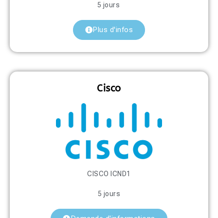
5 jours
Plus d'infos
Cisco
CISCO ICND1
5 jours