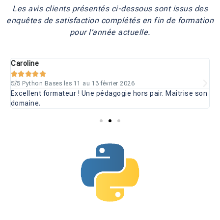
Les avis clients présentés ci-dessous sont issus des
enquêtes de satisfaction complétés en fin de formation
pour l’année actuelle.
Caroline
L





5/5 Python Bases les 11 au 13 février 2026
5
Excellent formateur ! Une pédagogie hors pair. Maîtrise son
T
domaine.
F