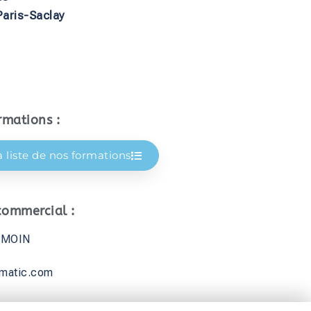
aris-Saclay
rmations :
a liste de nos formations
commercial :
IMOIN
matic.com