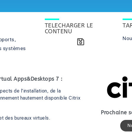
TELECHARGER LE
TA
CONTENU
Nou
pports,
rs systèmes
irtual Apps&Desktops 7 :
ects de l’installation, de la
ronnement hautement disponible Citrix
Prochaine s
et des bureaux virtuels.
N