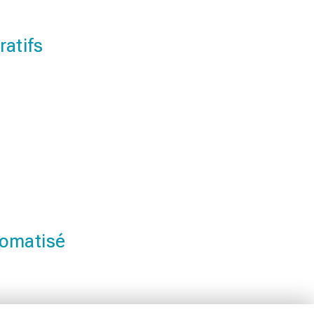
atifs
tomatisé