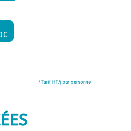
0€
*Tarif HT/j par personne
CÉES