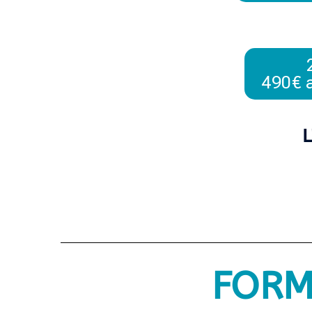
490€ a
L
FORM