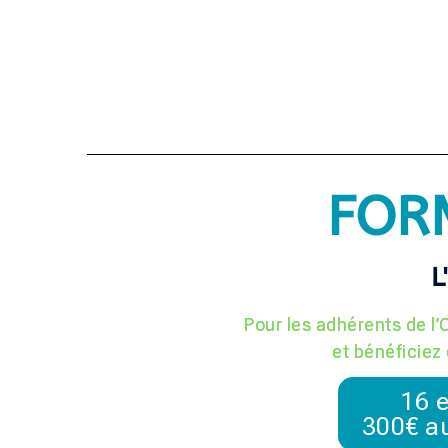
FOR
L
Pour les adhérents de l
et bénéficie
16 e
300€ au