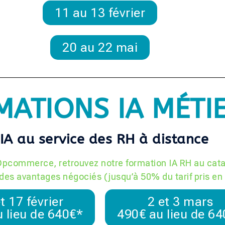
11 au 13 février
20 au 22 mai
MATIONS IA MÉTI
'IA au service des RH à distance
’Opcommerce, retrouvez notre formation IA RH au cat
z des avantages négociés
(jusqu’à 50% du tarif pris en
t 17 février
2 et 3 mars
 lieu de 640€*
490€ au lieu de 6