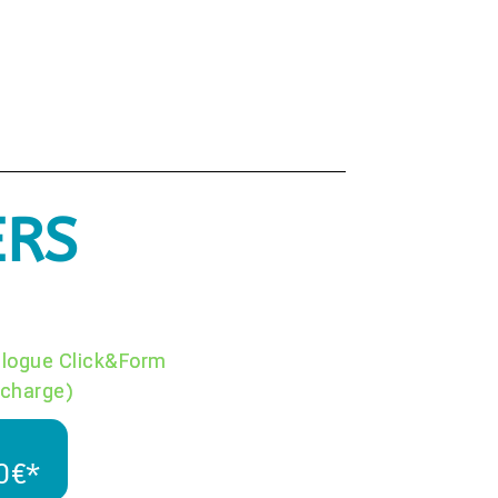
ERS
alogue Click&Form
 charge)
40€*