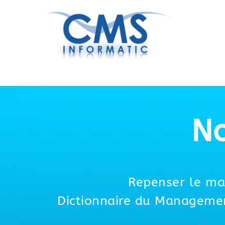
No
Repenser le ma
Dictionnaire du Managemen