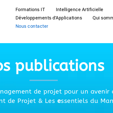
Formations IT
Intelligence Artificielle
Développements d’Applications
Qui somm
Nous contacter
s publications
nagement de projet pour un avenir 
t de Projet & Les
e
ssentiels du Ma