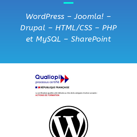
WordPress – Joomla! –
Drupal – HTML/CSS – PHP
et MySQL – SharePoint