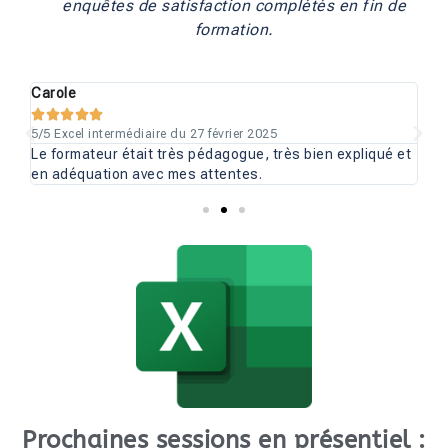
enquêtes de satisfaction complétés en fin de
formation.
Carole
Ro






5/5 Excel intermédiaire du 27 février 2025
5/5
Le formateur était très pédagogue, très bien expliqué et
Tr
en adéquation avec mes attentes.
pr
Prochaines sessions en présentiel :